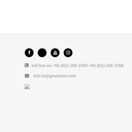
toll free no.
+66 (02) 294 2569
,
+66 (02) 294 2568
info.th@greenlam.com