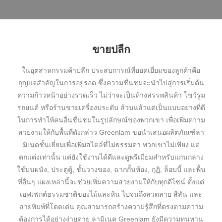
ขายปลีก
ในอุตสาหกรรมค้าปลีก ประสบการณ์ที่ยอดเยี่ยมของลูกค้าคือ
กุญแจสำคัญในการอยู่รอด ซึ่งความชื่นชมจะนำไปสู่การเริ่มต้น
ความก้าวหน้าอย่างรวดเร็ว ไม่ว่าจะเป็นห้างสรรพสินค้า โชว์รูม
รถยนต์ หรือร้านขายเครื่องประดับ ล้วนแล้วแต่เป็นแบบอย่างที่ดี
ในการทำให้คนอื่นชื่นชมในรูปลักษณ์ของพวกเขา เพื่อเพิ่มความ
สวยงามให้กับพื้นที่ดังกล่าว Greenlam ขอนำเสนอผลิตภัณฑ์ลา
มิเนตชั้นเยี่ยมเพื่อเพิ่มสไตล์ที่ไม่ธรรมดา พวกเขาไม่เพียง แต่
ตกแต่งเท่านั้น แต่ยังใช้งานได้ดีและดูพรีเมี่ยมสำหรับแกนกลาง
ใช้บนผนัง, ประตูตู้, ชั้นวางของ, ฉากกั้นห้อง, กุฏิ, ล็อบบี้ และพื้น
ที่อื่นๆ แผงเหล่านี้จะช่วยเพิ่มความสวยงามให้กับทุกดีไซน์ ตั้งแต่
เอฟเฟกต์ธรรมชาติของไม้และหิน ไปจนถึงลวดลาย สีสัน และ
ลายพิมพ์ที่โดดเด่น คุณสามารถสร้างความรู้สึกที่ตรงตามความ
ต้องการได้อย่างง่ายดาย ลามิเนต Greenlam ยังมีความทนทาน