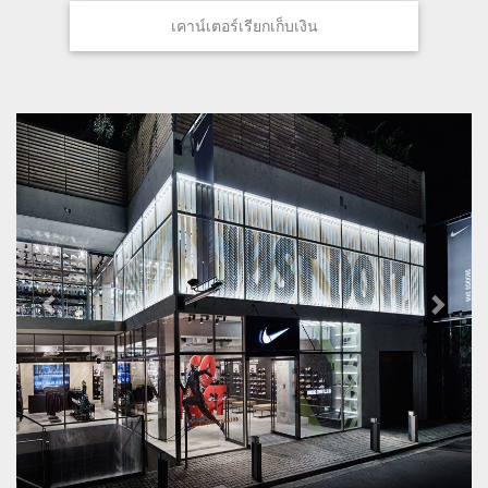
เคาน์เตอร์เรียกเก็บเงิน
P
N
r
e
e
x
v
t
i
o
u
s