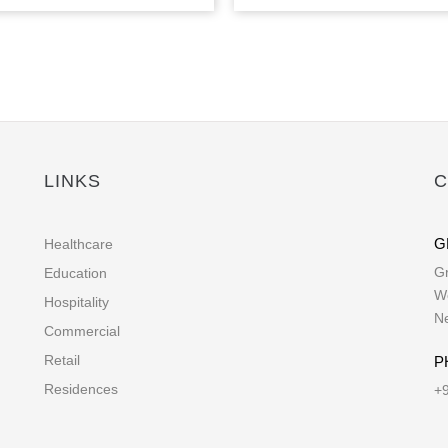
LINKS
C
G
Healthcare
Gr
Education
Wo
Hospitality
Ne
Commercial
Retail
P
Residences
+9