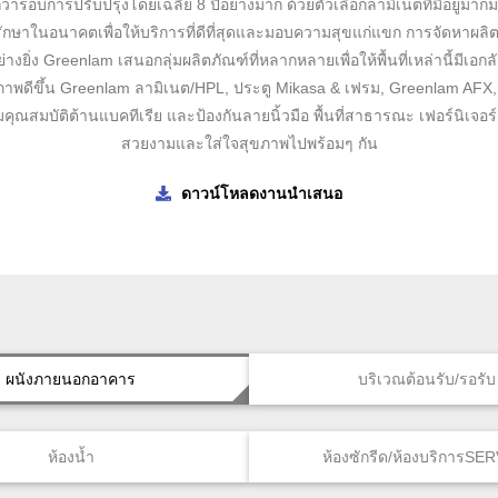
ารอบการปรับปรุงโดยเฉลี่ย 8 ปีอย่างมาก ด้วยตัวเลือกลามิเนตที่มีอยู่มาก
งรักษาในอนาคตเพื่อให้บริการที่ดีที่สุดและมอบความสุขแก่แขก การจัดหาผลิตภ
่ง Greenlam เสนอกลุ่มผลิตภัณฑ์ที่หลากหลายเพื่อให้พื้นที่เหล่านี้มีเอก
ุขภาพดีขึ้น Greenlam ลามิเนต/HPL, ประตู Mikasa & เฟรม, Greenlam AFX,
ุณสมบัติต้านแบคทีเรีย และป้องกันลายนิ้วมือ พื้นที่สาธารณะ เฟอร์นิเจอร์ 
สวยงามและใส่ใจสุขภาพไปพร้อมๆ กัน
ดาวน์โหลดงานนำเสนอ
ผนังภายนอกอาคาร
บริเวณต้อนรับ/รอรับ
ห้องน้ำ
ห้องซักรีด/ห้องบริการSE