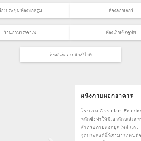
ห้องประชุม/ห้องบอลรูม
ห้องล็อกเกอร์
ร้านอาหาร/คาเฟ่
ห้องเอ็กเซ็กคูทีฟ
ห้องอิเล็กทรอนิกส์/ไอที
N
ผนังภายนอกอาคาร
e
x
โรงแรม Greenlam Exterior
t
หลักซึ่งทำให้มีเอกลักษณ์
สำหรับภายนอกยุคใหม่ และ 
จุดประสงค์นี้ที่สามารถทนต่