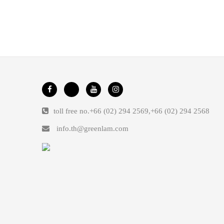
toll free no.
+66 (02) 294 2569
,
+66 (02) 294 2568
info.th@greenlam.com