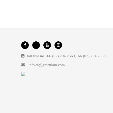
toll free no.
+66 (02) 294 2569
,
+66 (02) 294 2568
info.th@greenlam.com