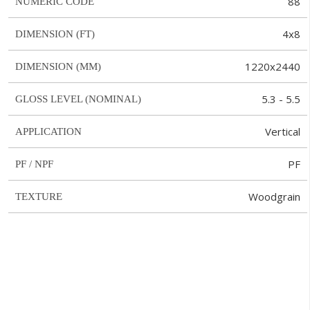
88
NUMERIC CODE
4x8
DIMENSION (FT)
1220x2440
DIMENSION (MM)
5.3 - 5.5
GLOSS LEVEL (NOMINAL)
Vertical
APPLICATION
PF
PF / NPF
Woodgrain
TEXTURE