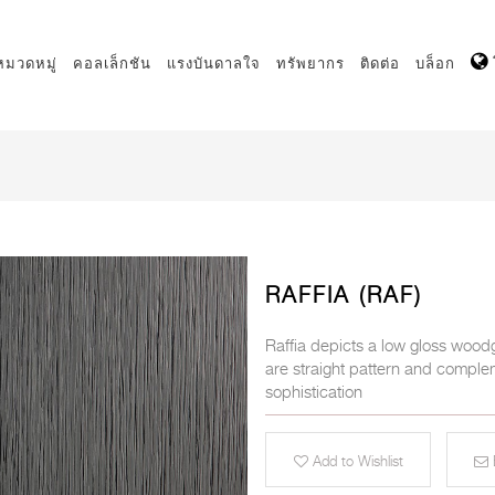
หมวดหมู่
คอลเล็กชัน
แรงบันดาลใจ
ทรัพยากร
ติดต่อ
บล็อก
RAFFIA (RAF)
Raffia depicts a low gloss woodg
are straight pattern and compl
sophistication
Add to Wishlist
E