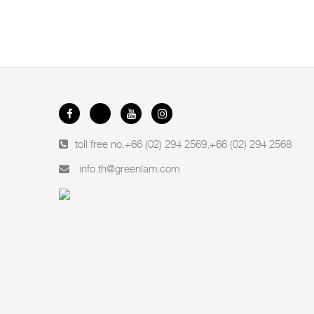
toll free no.
+66 (02) 294 2569
,
+66 (02) 294 2568
info.th@greenlam.com