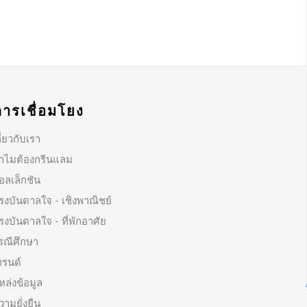
การเชื่อมโยง
ี่ยวกับเรา
ำไมต้องกรีนแลม
อลเล็กชัน
รงบันดาลใจ - เชิงพาณิชย์
รงบันดาลใจ - ที่พักอาศัย
รณีศึกษา
ทรนด์
หล่งข้อมูล
วามยั่งยืน