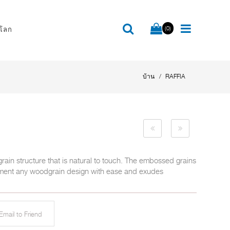
(0)
โลก
บ้าน
RAFFIA
rain structure that is natural to touch. The embossed grains
ement any woodgrain design with ease and exudes
mail to Friend