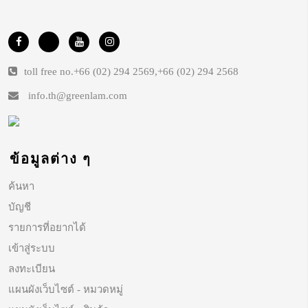
toll free no.
+66 (02) 294 2569
,
+66 (02) 294 2568
info.th@greenlam.com
ข้อมูลต่าง ๆ
ค้นหา
บัญชี
รายการที่อยากได้
เข้าสู่ระบบ
ลงทะเบียน
แผนผังเว็บไซต์ - หมวดหมู่