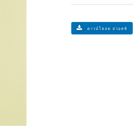
ดาวน์โหลด สวอตช์