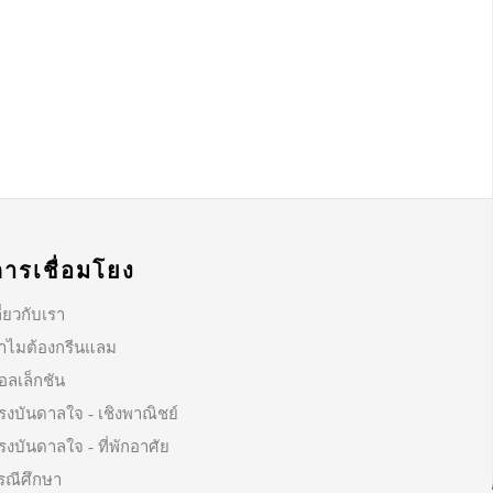
การเชื่อมโยง
ี่ยวกับเรา
ำไมต้องกรีนแลม
อลเล็กชัน
รงบันดาลใจ - เชิงพาณิชย์
รงบันดาลใจ - ที่พักอาศัย
รณีศึกษา