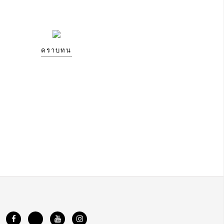
คราบทน