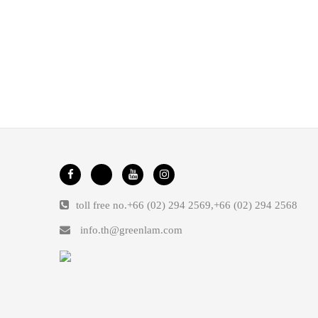
toll free no.
+66 (02) 294 2569
,
+66 (02) 294 2568
info.th@greenlam.com