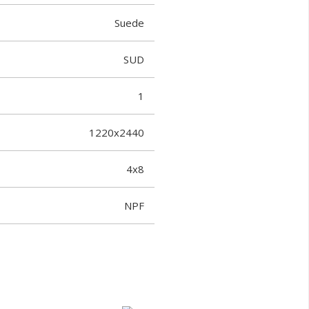
Suede
SUD
1
1220x2440
4x8
NPF