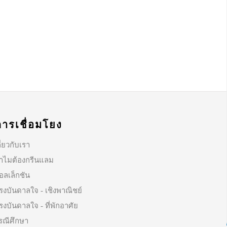
การเชื่อมโยง
ี่ยวกับเรา
ำไมต้องกรีนแลม
อลเล็กชัน
รงบันดาลใจ - เชิงพาณิชย์
รงบันดาลใจ - ที่พักอาศัย
รณีศึกษา