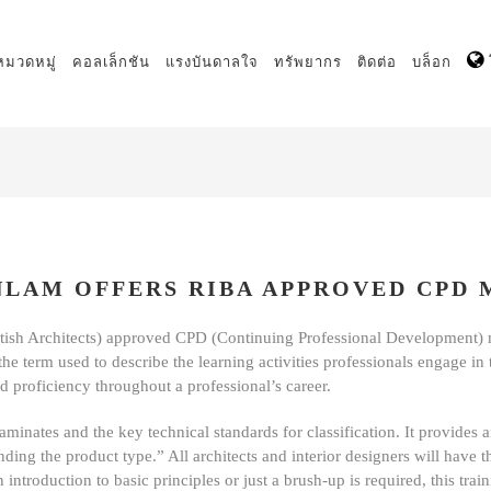
หมวดหมู่
คอลเล็กชัน
แรงบันดาลใจ
ทรัพยากร
ติดต่อ
บล็อก
LAM OFFERS RIBA APPROVED CPD
itish Architects) approved CPD (Continuing Professional Development) 
e term used to describe the learning activities professionals engage in t
 proficiency throughout a professional’s career.
nates and the key technical standards for classification. It provides a
nding the product type.” All architects and interior designers will hav
introduction to basic principles or just a brush-up is required, this tra