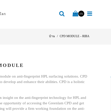
โลก
(0)
บ้าน
CPD MODULE – RIBA
 MODULE
module on anti-fingerprint HPL surfacing solutions. CPD
o develop and enhance their abilities. CPD is a holistic
n insight on the anti-fingerprint technology for HPL and
e the opportunity of accessing the Greenlam CPD and get
ining will provide a firm working foundation on the anti-