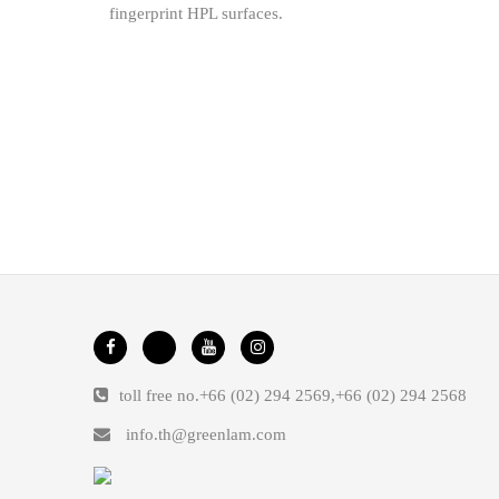
fingerprint HPL surfaces.
toll free no.
+66 (02) 294 2569
,
+66 (02) 294 2568
info.th@greenlam.com