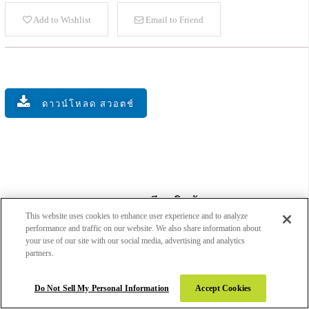
Add to Wishlist
Email to Friend
ดาวน์โหลด สวอตช์
รายละเอียดสินค้า
This website uses cookies to enhance user experience and to analyze
performance and traffic on our website. We also share information about
your use of our site with our social media, advertising and analytics
partners.
SKU
GAP1111112284
ประเภทสินค้า
Abstract
Do Not Sell My Personal Information
Accept Cookies