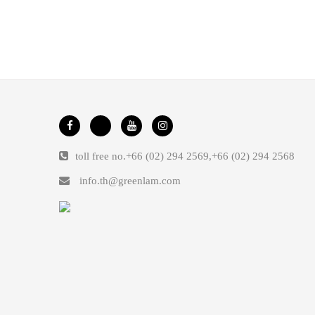
toll free no.
+66 (02) 294 2569
,
+66 (02) 294 2568
info.th@greenlam.com