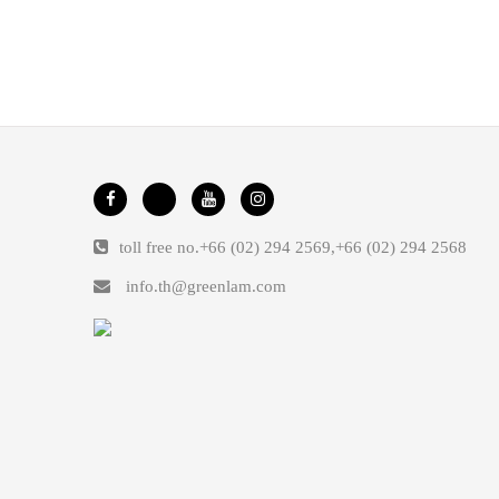
toll free no.
+66 (02) 294 2569
,
+66 (02) 294 2568
info.th@greenlam.com