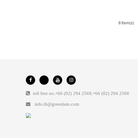
8 Item(s)
toll free no.
+66 (02) 294 2569
,
+66 (02) 294 2568
info.th@greenlam.com