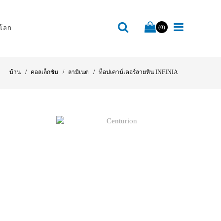
โลก
(0)
บ้าน
คอลเล็กชัน
ลามิเนต
ท็อปเคาน์เตอร์ลายหิน INFINIA