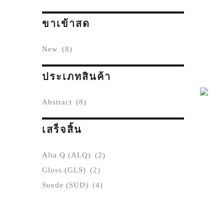
ขาเข้าสด
New
(8)
ประเภทสินค้า
Abstract
(8)
เสร็จสิ้น
Alta Q (ALQ)
(2)
Gloss (GLS)
(2)
Suede (SUD)
(4)