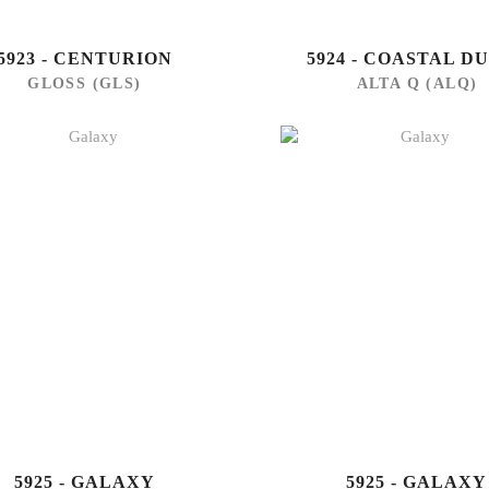
5923 - CENTURION
5924 - COASTAL D
GLOSS (GLS)
ALTA Q (ALQ)
5925 - GALAXY
5925 - GALAXY