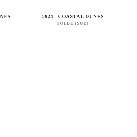
UNES
5924 - COASTAL DUNES
SUEDE (SUD)