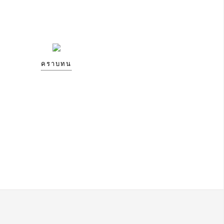
คราบทน