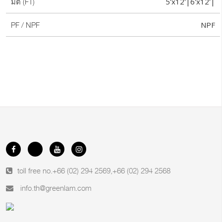
5'x12'|6'x12'|
มิติ (FT)
NPF
PF / NPF
toll free no.
+66 (02) 294 2569
,
+66 (02) 294 2568
info.th@greenlam.com