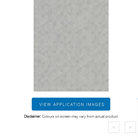
VIEW APPLICATION IMAGES
Disclaimer:
Colours on screen may vary from actual product