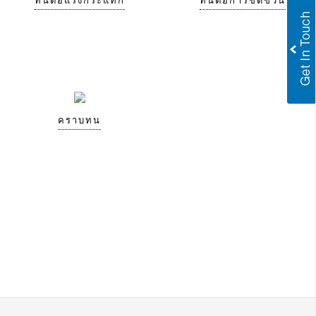
ทนต่อแรงกระแทก
ทนต่อการขีดข่วน
คราบทน