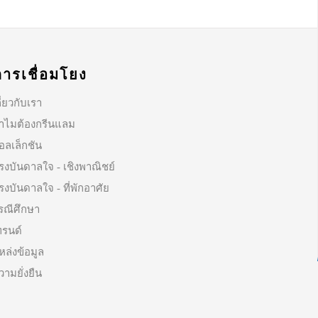
การเชื่อมโยง
ี่ยวกับเรา
ำไมต้องกรีนแลม
อลเล็กชัน
รงบันดาลใจ - เชิงพาณิชย์
รงบันดาลใจ - ที่พักอาศัย
รณีศึกษา
ทรนด์
หล่งข้อมูล
วามยั่งยืน