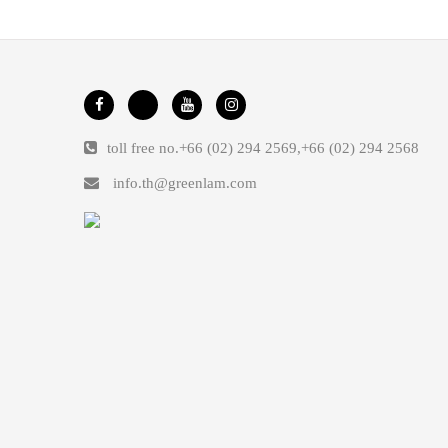
toll free no.
+66 (02) 294 2569
,
+66 (02) 294 2568
info.th@greenlam.com