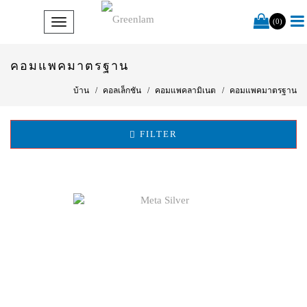
(0)
คอมแพคมาตรฐาน
บ้าน
คอลเล็กชัน
คอมแพคลามิเนต
คอมแพคมาตรฐาน
FILTER