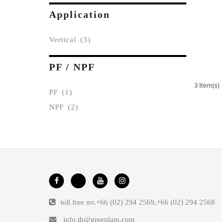
Application
Vertical
(3)
PF / NPF
3 Item(s)
PF
(1)
NPF
(2)
toll free no.
+66 (02) 294 2569
,
+66 (02) 294 2568
info.th@greenlam.com