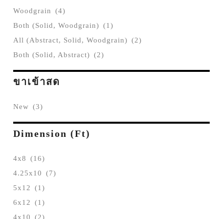
Woodgrain
(4)
Both (Solid, Woodgrain)
(1)
All (Abstract, Solid, Woodgrain)
(2)
Both (Solid, Abstract)
(2)
ขาเข้าสด
New
(3)
Dimension (ft)
4x8
(16)
4.25x10
(7)
5x12
(1)
6x12
(1)
4x10
(2)