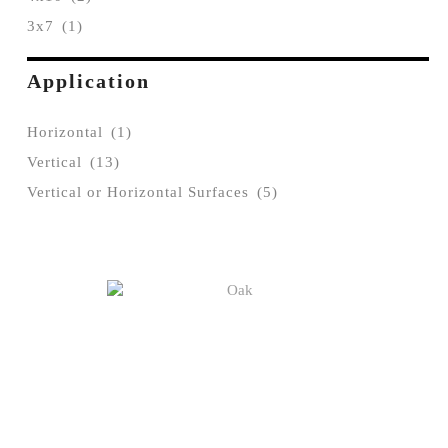
3x7
(1)
Application
Horizontal
(1)
Vertical
(13)
Vertical or Horizontal Surfaces
(5)