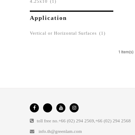
4.25x10
(1)
Application
Vertical or Horizontal Surfaces
(1)
1 Item(s)
toll free no.
+66 (02) 294 2569
,
+66 (02) 294 2568
info.th@greenlam.com