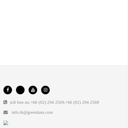
toll free no.
+66 (02) 294 2569
,
+66 (02) 294 2568
info.th@greenlam.com